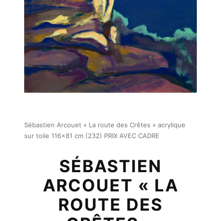
Sébastien Arcouet « La route des Crêtes » acrylique
sur toile 116×81 cm (232) PRIX AVEC CADRE
SÉBASTIEN
ARCOUET « LA
ROUTE DES