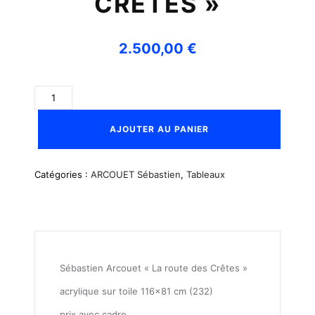
CRÊTES »
2.500,00
€
QUANTITÉ
DE
SÉBASTIEN
AJOUTER AU PANIER
ARCOUET
"LA
ROUTE
Catégories :
ARCOUET Sébastien
,
Tableaux
DES
CRÊTES"
Sébastien Arcouet « La route des Crêtes »
acrylique sur toile 116×81 cm (232)
prix avec cadre