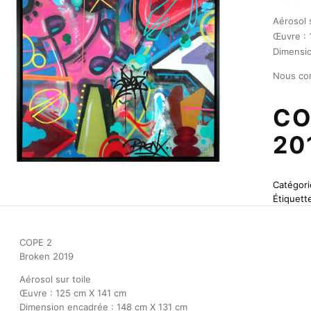
Aérosol s
Œuvre : 
Dimensio
Nous con
CO
20
Catégori
Étiquett
COPE 2
Broken 2019
Aérosol sur toile
Œuvre : 125 cm X 141 cm
Dimension encadrée : 148 cm X 131 cm