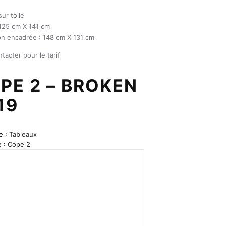
ur toile
125 cm X 141 cm
n encadrée : 148 cm X 131 cm
tacter pour le tarif
PE 2 – BROKEN
19
e :
Tableaux
e :
Cope 2