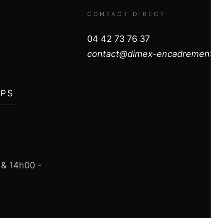
CONTACT DIRECT
04 42 73 76 37
contact@dimex-encadrement.f
APS
 & 14h00 -