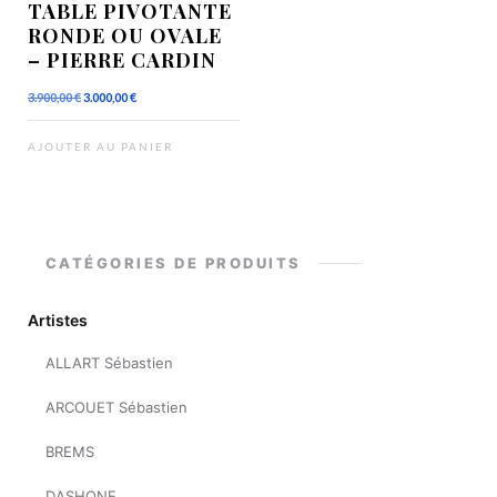
TABLE PIVOTANTE
RONDE OU OVALE
– PIERRE CARDIN
Le
Le
3.900,00
€
3.000,00
€
prix
prix
initial
actuel
était :
est :
AJOUTER AU PANIER
3.900,00 €.
3.000,00 €.
CATÉGORIES DE PRODUITS
Artistes
ALLART Sébastien
ARCOUET Sébastien
BREMS
DASHONE