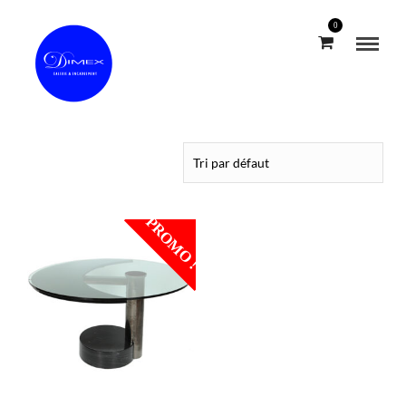
0
Boutique en ligne Dimex
PROMO !